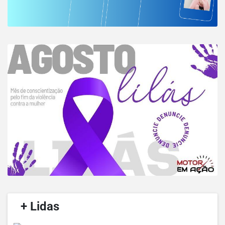
/
+ Lidas
/