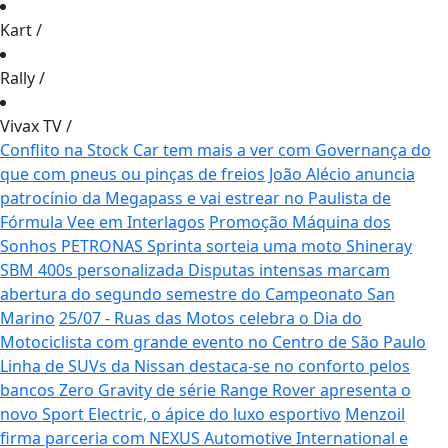
Kart
/
Rally
/
Vivax TV
/
Conflito na Stock Car tem mais a ver com Governança do
que com pneus ou pinças de freios
João Alécio anuncia
patrocínio da Megapass e vai estrear no Paulista de
Fórmula Vee em Interlagos
Promoção Máquina dos
Sonhos PETRONAS Sprinta sorteia uma moto Shineray
SBM 400s personalizada
Disputas intensas marcam
abertura do segundo semestre do Campeonato San
Marino
25/07 - Ruas das Motos celebra o Dia do
Motociclista com grande evento no Centro de São Paulo
Linha de SUVs da Nissan destaca-se no conforto pelos
bancos Zero Gravity de série
Range Rover apresenta o
novo Sport Electric, o ápice do luxo esportivo
Menzoil
firma parceria com NEXUS Automotive International e