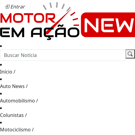
Entrar
Início
/
Auto News
/
Automobilismo
/
Colunistas
/
Motociclismo
/