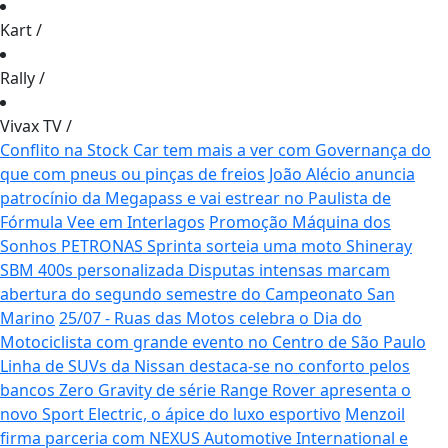
Kart
/
Rally
/
Vivax TV
/
Conflito na Stock Car tem mais a ver com Governança do
que com pneus ou pinças de freios
João Alécio anuncia
patrocínio da Megapass e vai estrear no Paulista de
Fórmula Vee em Interlagos
Promoção Máquina dos
Sonhos PETRONAS Sprinta sorteia uma moto Shineray
SBM 400s personalizada
Disputas intensas marcam
abertura do segundo semestre do Campeonato San
Marino
25/07 - Ruas das Motos celebra o Dia do
Motociclista com grande evento no Centro de São Paulo
Linha de SUVs da Nissan destaca-se no conforto pelos
bancos Zero Gravity de série
Range Rover apresenta o
novo Sport Electric, o ápice do luxo esportivo
Menzoil
firma parceria com NEXUS Automotive International e