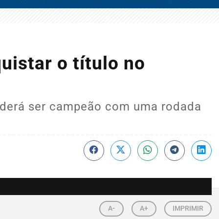
istar o título no
poderá ser campeão com uma rodada
A-
A+
IMPRIMIR