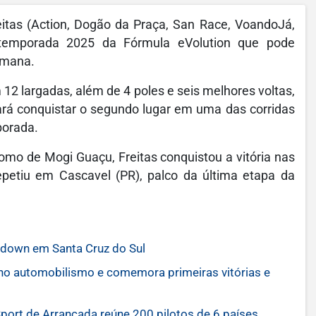
itas (Action, Dogão da Praça, San Race, VoandoJá,
a temporada 2025 da Fórmula eVolution que pode
emana.
12 largadas, além de 4 poles e seis melhores voltas,
ará conquistar o segundo lugar em uma das corridas
porada.
mo de Mogi Guaçu, Freitas conquistou a vitória nas
petiu em Cascavel (PR), palco da última etapa da
edown em Santa Cruz do Sul
a no automobilismo e comemora primeiras vitórias e
Sport de Arrancada reúne 200 pilotos de 6 países