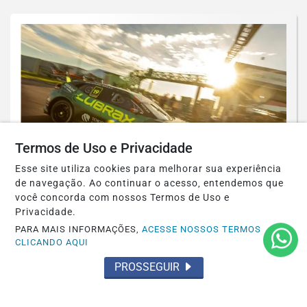
Termos de Uso e Privacidade
Esse site utiliza cookies para melhorar sua experiência
de navegação. Ao continuar o acesso, entendemos que
STOCK CAR
você concorda com nossos Termos de Uso e
Julio Campos faz o quarto melhor tempo
Privacidade.
no shakedown em Santa Cruz do Sul
PARA MAIS INFORMAÇÕES,
ACESSE NOSSOS TERMOS
CLICANDO AQUI
Saiba Mais
PROSSEGUIR