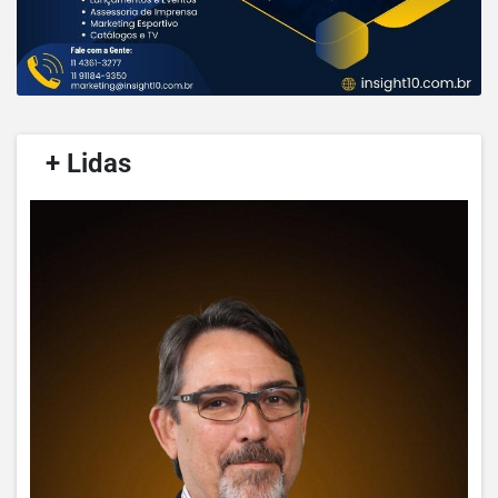
/
+ Lidas
/