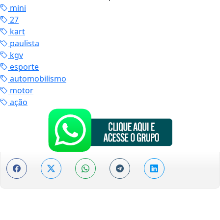
mini
27
kart
paulista
kgv
esporte
automobilismo
motor
ação