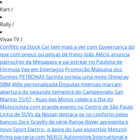
Kart
/
Rally
/
Vivax TV
/
Conflito na Stock Car tem mais a ver com Governança do
que com pneus ou pinças de freios
João Alécio anuncia
patrocínio da Megapass e vai estrear no Paulista de
Fórmula Vee em Interlagos
Promoção Máquina dos
Sonhos PETRONAS Sprinta sorteia uma moto Shineray
SBM 400s personalizada
Disputas intensas marcam
abertura do segundo semestre do Campeonato San
Marino
25/07 - Ruas das Motos celebra o Dia do
Motociclista com grande evento no Centro de São Paulo
Linha de SUVs da Nissan destaca-se no conforto pelos
bancos Zero Gravity de série
Range Rover apresenta o
novo Sport Electric, o ápice do luxo esportivo
Menzoil
firma parceria com NEXUS Automotive International e