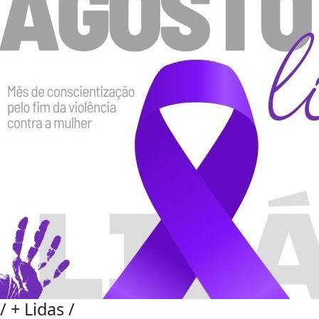
/
+ Lidas
/