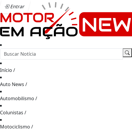
Entrar
Início
/
Auto News
/
Automobilismo
/
Colunistas
/
Motociclismo
/