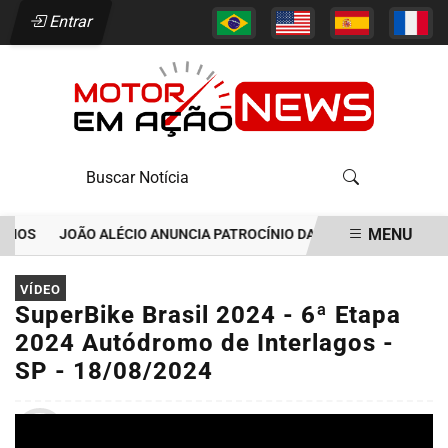
Entrar
MENU
OS
JOÃO ALÉCIO ANUNCIA PATROCÍNIO DA MEGAPASS E VAI ESTR
EM ALTA
VÍDEO
SuperBike Brasil 2024 - 6ª Etapa
2024 Autódromo de Interlagos -
SP - 18/08/2024
Por
Motor em Ação
23/08/2024 03:32