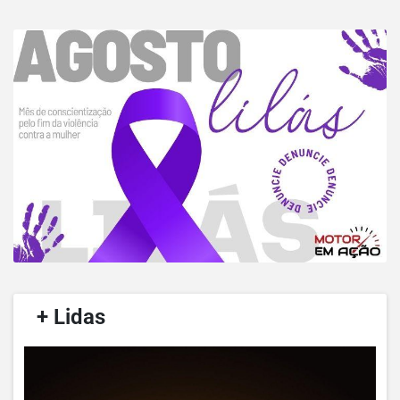
/
+ Lidas
/