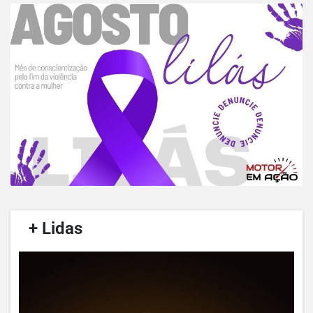
/
+ Lidas
/