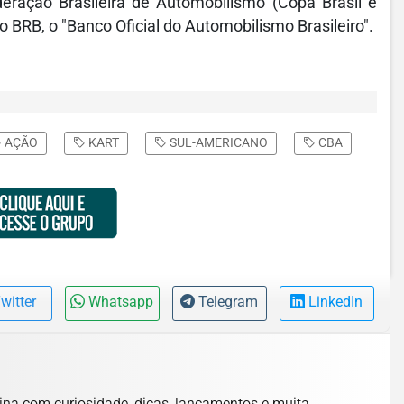
ração Brasileira de Automobilismo (Copa Brasil e
o BRB, o "Banco Oficial do Automobilismo Brasileiro".
AÇÃO
KART
SUL-AMERICANO
CBA
witter
Whatsapp
Telegram
LinkedIn
lina com curiosidade, dicas, lançamentos e muita