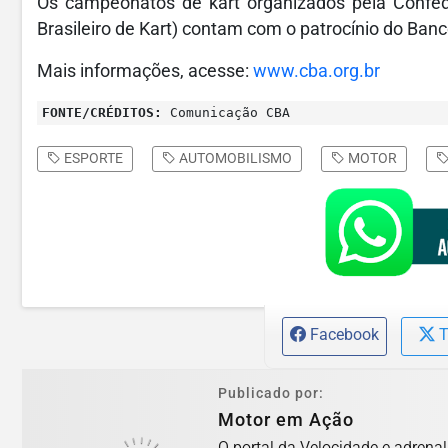
Os campeonatos de kart organizados pela Confede
Brasileiro de Kart) contam com o patrocínio do Banc
Mais informações, acesse:
www.cba.org.br
FONTE/CRÉDITOS:
Comunicação CBA
ESPORTE
AUTOMOBILISMO
MOTOR
Facebook
T
Publicado por:
Motor em Ação
O portal da Velocidade e adrena