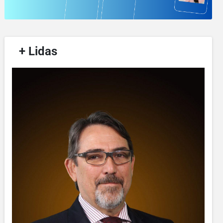
/
+ Lidas
/