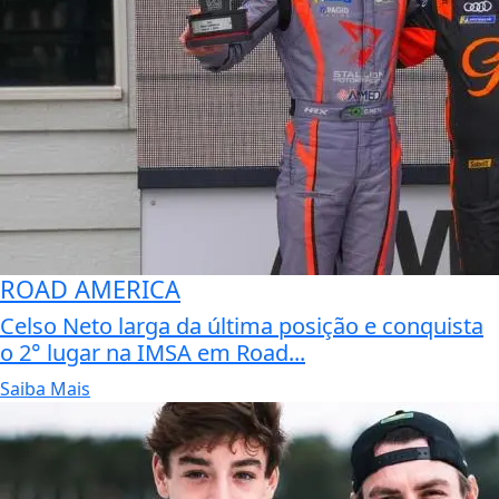
ROAD AMERICA
Celso Neto larga da última posição e conquista
o 2° lugar na IMSA em Road...
Saiba Mais