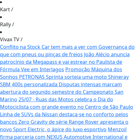
Kart
/
Rally
/
Vivax TV
/
Conflito na Stock Car tem mais a ver com Governança do
que com pneus ou pinças de freios
João Alécio anuncia
patrocínio da Megapass e vai estrear no Paulista de
Fórmula Vee em Interlagos
Promoção Máquina dos
Sonhos PETRONAS Sprinta sorteia uma moto Shineray
SBM 400s personalizada
Disputas intensas marcam
abertura do segundo semestre do Campeonato San
Marino
25/07 - Ruas das Motos celebra o Dia do
Motociclista com grande evento no Centro de São Paulo
Linha de SUVs da Nissan destaca-se no conforto pelos
bancos Zero Gravity de série
Range Rover apresenta o
novo Sport Electric, o ápice do luxo esportivo
Menzoil
firma parceria com NEXUS Automotive International e