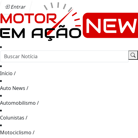
Entrar
Início
/
Auto News
/
Automobilismo
/
Colunistas
/
Motociclismo
/