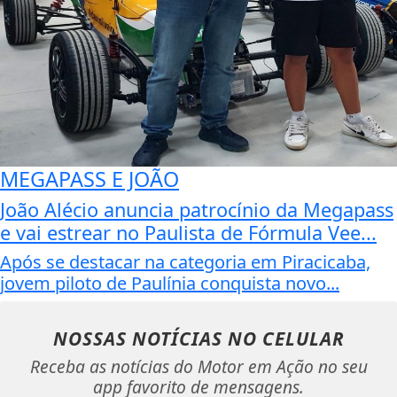
MEGAPASS E JOÃO
João Alécio anuncia patrocínio da Megapass
e vai estrear no Paulista de Fórmula Vee...
Após se destacar na categoria em Piracicaba,
jovem piloto de Paulínia conquista novo...
NOSSAS NOTÍCIAS
NO CELULAR
Receba as notícias do Motor em Ação no seu
app favorito de mensagens.