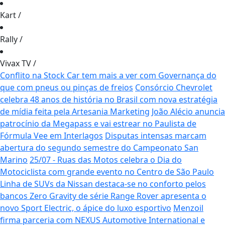
Kart
/
Rally
/
Vivax TV
/
Conflito na Stock Car tem mais a ver com Governança do
que com pneus ou pinças de freios
Consórcio Chevrolet
celebra 48 anos de história no Brasil com nova estratégia
de mídia feita pela Artesania Marketing
João Alécio anuncia
patrocínio da Megapass e vai estrear no Paulista de
Fórmula Vee em Interlagos
Disputas intensas marcam
abertura do segundo semestre do Campeonato San
Marino
25/07 - Ruas das Motos celebra o Dia do
Motociclista com grande evento no Centro de São Paulo
Linha de SUVs da Nissan destaca-se no conforto pelos
bancos Zero Gravity de série
Range Rover apresenta o
novo Sport Electric, o ápice do luxo esportivo
Menzoil
firma parceria com NEXUS Automotive International e