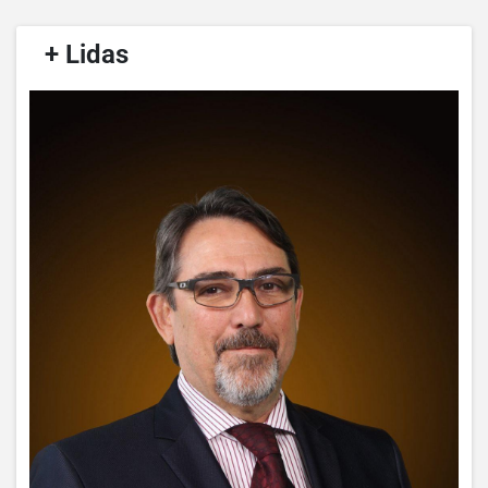
/
+ Lidas
/