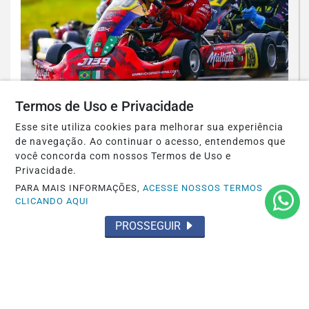
CAPIXABA DE KART
Termos de Uso e Privacidade
Após brilharem na Copa Brasil, irmãos
Esse site utiliza cookies para melhorar sua experiência
Emerick buscam liderança no Capixaba
de navegação. Ao continuar o acesso, entendemos que
de...
você concorda com nossos Termos de Uso e
Privacidade.
Saiba Mais
PARA MAIS INFORMAÇÕES,
ACESSE NOSSOS TERMOS
CLICANDO AQUI
PROSSEGUIR