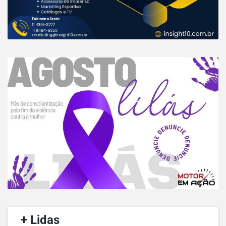
/
+ Lidas
/