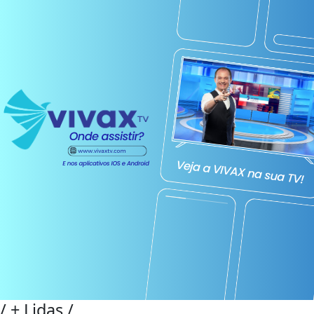
/
+ Lidas
/