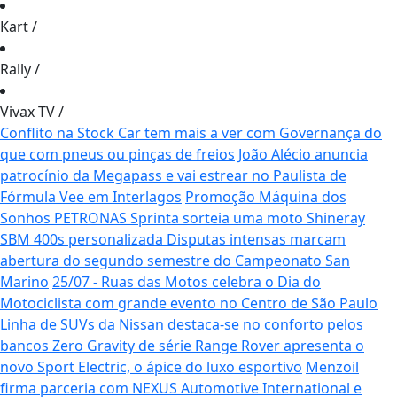
Kart
/
Rally
/
Vivax TV
/
Conflito na Stock Car tem mais a ver com Governança do
que com pneus ou pinças de freios
João Alécio anuncia
patrocínio da Megapass e vai estrear no Paulista de
Fórmula Vee em Interlagos
Promoção Máquina dos
Sonhos PETRONAS Sprinta sorteia uma moto Shineray
SBM 400s personalizada
Disputas intensas marcam
abertura do segundo semestre do Campeonato San
Marino
25/07 - Ruas das Motos celebra o Dia do
Motociclista com grande evento no Centro de São Paulo
Linha de SUVs da Nissan destaca-se no conforto pelos
bancos Zero Gravity de série
Range Rover apresenta o
novo Sport Electric, o ápice do luxo esportivo
Menzoil
firma parceria com NEXUS Automotive International e