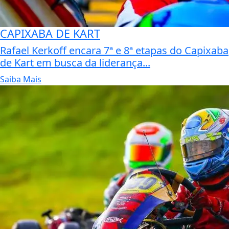
CAPIXABA DE KART
Rafael Kerkoff encara 7ª e 8ª etapas do Capixaba
de Kart em busca da liderança...
Saiba Mais