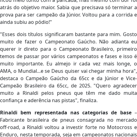
ficou meio tonto com a pancada, mas mesmo com dor foi
atrás do objetivo maior. Sabia que precisava só terminar a
prova para ser campeão da Júnior. Voltou para a corrida e
ainda subiu ao pódio!"
"Esses dois títulos significaram bastante para mim. Gosto
muito de fazer o Campeonato Gaúcho. Não adianta eu
querer ir direto para o Campeonato Brasileiro, primeiro
temos de passar por vários campeonatos e fases e isso é
muito importante. Eu almejo ir cada vez mais longe, o
AMA, o Mundial...e se Deus quiser vai chegar minha hora",
destaca o Campeão Gaúcho da 65cc e da Júnior e Vice-
Campeão Brasileiro da 65cc, de 2025. "Quero agradecer
muito a Rinaldi pelos pneus que têm me dado muita
confiança e aderência nas pistas", finaliza.
Rinaldi bem representada nas categorias de base
Fabricante brasileira de pneus consagrada no mercado
off-road, a Rinaldi voltou a investir forte no Motocross e
Enduro, nesta temporada, seja em campeonatos nacionais