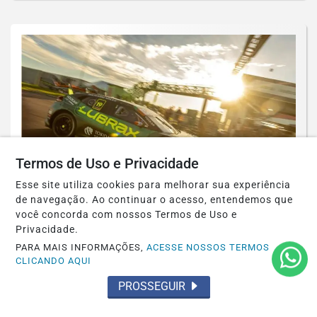
Termos de Uso e Privacidade
Esse site utiliza cookies para melhorar sua experiência
de navegação. Ao continuar o acesso, entendemos que
STOCK CAR
você concorda com nossos Termos de Uso e
Julio Campos faz o quarto melhor tempo
Privacidade.
no shakedown em Santa Cruz do Sul
PARA MAIS INFORMAÇÕES,
ACESSE NOSSOS TERMOS
CLICANDO AQUI
Saiba Mais
PROSSEGUIR