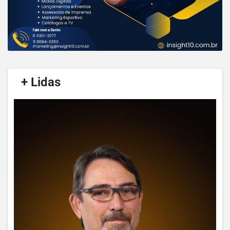
/
+ Lidas
/