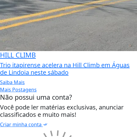
HILL CLIMB
Trio itapirense acelera na Hill Climb em Águas
de Lindoia neste sábado
Saiba Mais
Mais Postagens
Não possui uma conta?
Você pode ler matérias exclusivas, anunciar
classificados e muito mais!
Criar minha conta