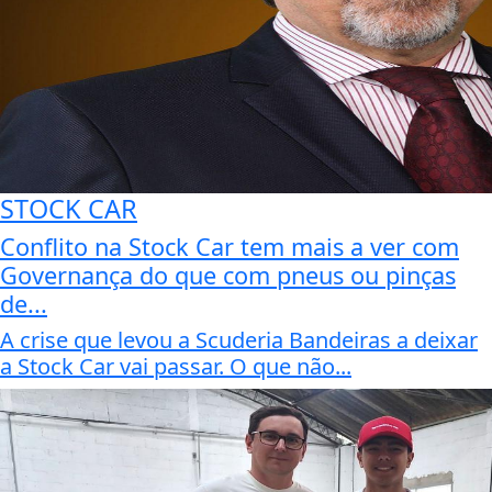
STOCK CAR
Conflito na Stock Car tem mais a ver com
Governança do que com pneus ou pinças
de...
A crise que levou a Scuderia Bandeiras a deixar
a Stock Car vai passar. O que não...