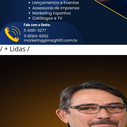
/
+ Lidas
/