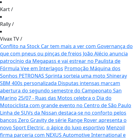
Kart
/
Rally
/
Vivax TV
/
Conflito na Stock Car tem mais a ver com Governança do
que com pneus ou pinças de freios
João Alécio anuncia
patrocínio da Megapass e vai estrear no Paulista de
Fórmula Vee em Interlagos
Promoção Máquina dos
Sonhos PETRONAS Sprinta sorteia uma moto Shineray
SBM 400s personalizada
Disputas intensas marcam
abertura do segundo semestre do Campeonato San
Marino
25/07 - Ruas das Motos celebra o Dia do
Motociclista com grande evento no Centro de São Paulo
Linha de SUVs da Nissan destaca-se no conforto pelos
bancos Zero Gravity de série
Range Rover apresenta o
novo Sport Electric, o ápice do luxo esportivo
Menzoil
firma parceria com NEXUS Automotive International e