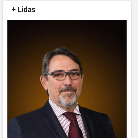
/
+ Lidas
/