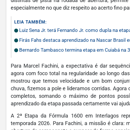
distintas de pista na rodada de abertura, permite
especialmente no que diz respeito ao acerto fino pa
LEIA TAMBÉM:
Luiz Sena Jr. terá Fernando Jr. como dupla na eta
Firás Fahs destaca aprendizado na Nascar Brasil 
Bernardo Tambasco termina etapa em Cuiabá na 
Para Marcel Fachini, a expectativa é dar sequênc
agora com foco total na regularidade ao longo das
mostrou que temos velocidade e um bom conjun
chuva, fizemos a pole e lideramos corridas. Agora o
completos, somando o máximo de pontos possíve
aprendizado da etapa passada certamente vai ajudar
A 2ª Etapa da Fórmula 1600 em Interlagos repr
temporada 2026. Para Fachini, a missão é clara: