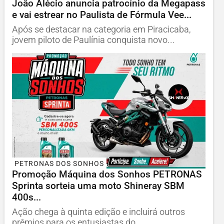
João Alécio anuncia patrocínio da Megapass
e vai estrear no Paulista de Fórmula Vee...
Após se destacar na categoria em Piracicaba,
jovem piloto de Paulínia conquista novo...
PETRONAS DOS SONHOS
Promoção Máquina dos Sonhos PETRONAS
Sprinta sorteia uma moto Shineray SBM
400s...
Ação chega à quinta edição e incluirá outros
prêmios para os entusiastas do...