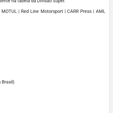
ente na tabela da Divisão Super.
e: MOTUL | Red Line Motorsport | CARR Press | AML
 Brasil)