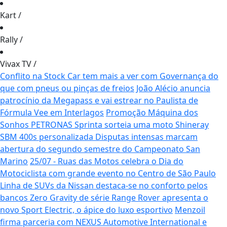
Kart
/
Rally
/
Vivax TV
/
Conflito na Stock Car tem mais a ver com Governança do
que com pneus ou pinças de freios
João Alécio anuncia
patrocínio da Megapass e vai estrear no Paulista de
Fórmula Vee em Interlagos
Promoção Máquina dos
Sonhos PETRONAS Sprinta sorteia uma moto Shineray
SBM 400s personalizada
Disputas intensas marcam
abertura do segundo semestre do Campeonato San
Marino
25/07 - Ruas das Motos celebra o Dia do
Motociclista com grande evento no Centro de São Paulo
Linha de SUVs da Nissan destaca-se no conforto pelos
bancos Zero Gravity de série
Range Rover apresenta o
novo Sport Electric, o ápice do luxo esportivo
Menzoil
firma parceria com NEXUS Automotive International e