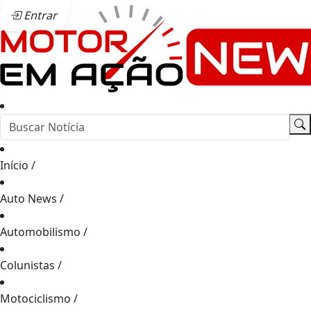
Entrar
Início
/
Auto News
/
Automobilismo
/
Colunistas
/
Motociclismo
/