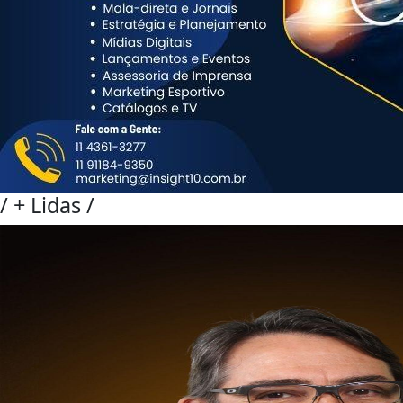
/
+ Lidas
/