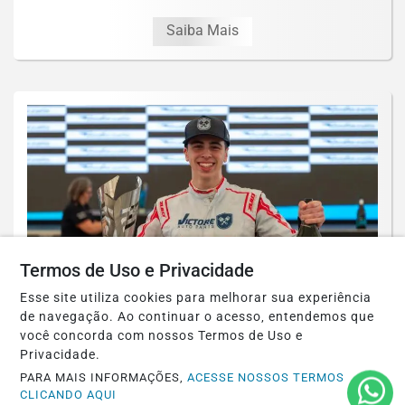
Saiba Mais
Termos de Uso e Privacidade
Esse site utiliza cookies para melhorar sua experiência
de navegação. Ao continuar o acesso, entendemos que
HB20 COMFORT
você concorda com nossos Termos de Uso e
Felipe Lancellotti tem ano positivo em
Privacidade.
sua estreia no automobilismo e
PARA MAIS INFORMAÇÕES,
ACESSE NOSSOS TERMOS
CLICANDO AQUI
comemora...