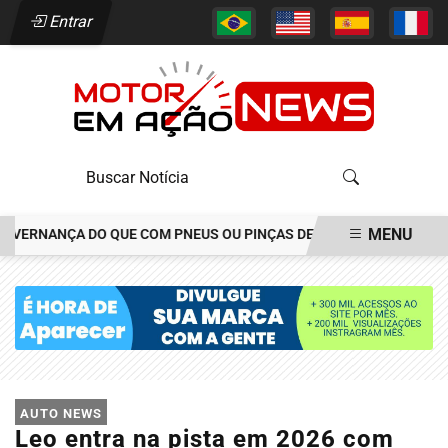
Entrar
MENU
RNANÇA DO QUE COM PNEUS OU PINÇAS DE FREIOS
JOÃO ALÉCIO 
EM ALTA
AUTO NEWS
Leo entra na pista em 2026 com