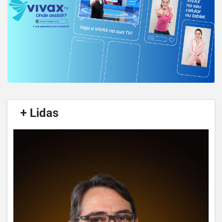
/
+ Lidas
/