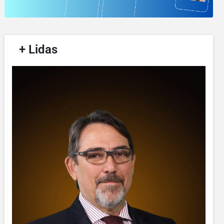
/
+ Lidas
/