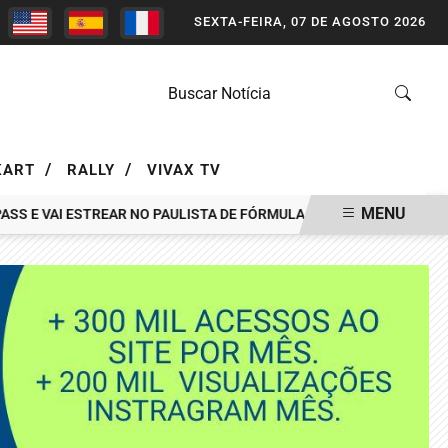
SEXTA-FEIRA, 07 DE AGOSTO 2026
/
/
KART
RALLY
VIVAX TV
MENU
E VAI ESTREAR NO PAULISTA DE FÓRMULA VEE EM INTERLAGOS
P