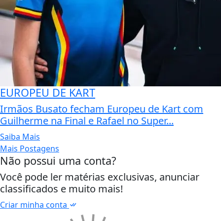
EUROPEU DE KART
Irmãos Busato fecham Europeu de Kart com
Guilherme na Final e Rafael no Super...
Saiba Mais
Mais Postagens
Não possui uma conta?
Você pode ler matérias exclusivas, anunciar
classificados e muito mais!
Criar minha conta