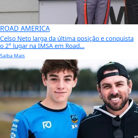
ROAD AMERICA
Celso Neto larga da última posição e conquista
o 2° lugar na IMSA em Road...
Saiba Mais