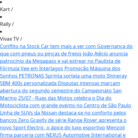
Kart
/
Rally
/
Vivax TV
/
Conflito na Stock Car tem mais a ver com Governança do
que com pneus ou pinças de freios
João Alécio anuncia
patrocínio da Megapass e vai estrear no Paulista de
Fórmula Vee em Interlagos
Promoção Máquina dos
Sonhos PETRONAS Sprinta sorteia uma moto Shineray
SBM 400s personalizada
Disputas intensas marcam
abertura do segundo semestre do Campeonato San
Marino
25/07 - Ruas das Motos celebra o Dia do
Motociclista com grande evento no Centro de São Paulo
Linha de SUVs da Nissan destaca-se no conforto pelos
bancos Zero Gravity de série
Range Rover apresenta o
novo Sport Electric, o ápice do luxo esportivo
Menzoil
firma parceria com NEXUS Automotive International e