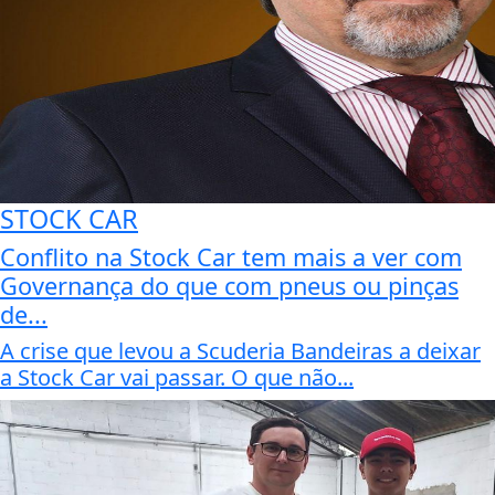
STOCK CAR
Conflito na Stock Car tem mais a ver com
Governança do que com pneus ou pinças
de...
A crise que levou a Scuderia Bandeiras a deixar
a Stock Car vai passar. O que não...