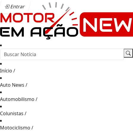
Entrar
Início
/
Auto News
/
Automobilismo
/
Colunistas
/
Motociclismo
/