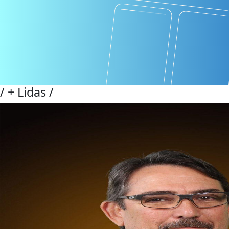
/
+ Lidas
/