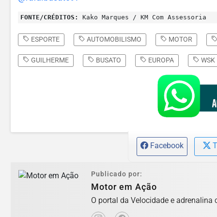
FONTE/CRÉDITOS:
Kako Marques / KM Com Assessoria
ESPORTE
AUTOMOBILISMO
MOTOR
GUILHERME
BUSATO
EUROPA
WSK
Facebook
T
Publicado por:
Motor em Ação
O portal da Velocidade e adrenalina 