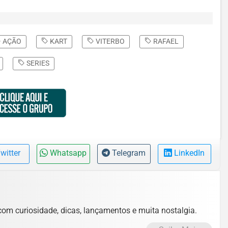
AÇÃO
KART
VITERBO
RAFAEL
SERIES
witter
Whatsapp
Telegram
LinkedIn
com curiosidade, dicas, lançamentos e muita nostalgia.