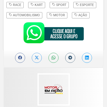
RACE
KART
SPORT
ESPORTE
AUTOMOBILISMO
MOTOR
AÇÃO