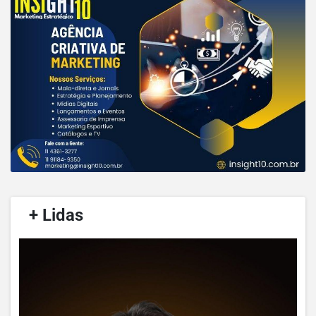
/
+ Lidas
/