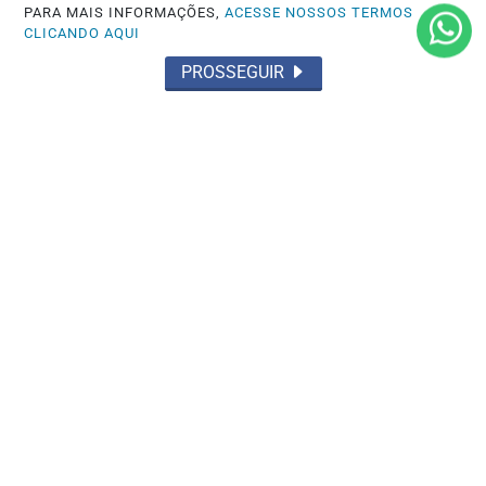
PARA MAIS INFORMAÇÕES,
ACESSE NOSSOS TERMOS
CLICANDO AQUI
PROSSEGUIR
ROAD AMERICA
Celso Neto larga da última posição e
conquista o 2° lugar na IMSA em Road...
Saiba Mais