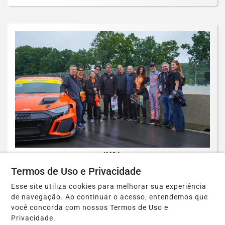
IMSA
Stallion Motorsports vence adversidades
Termos de Uso e Privacidade
e conquista pódio com a GOU Racing
Esse site utiliza cookies para melhorar sua experiência
na...
de navegação. Ao continuar o acesso, entendemos que
você concorda com nossos Termos de Uso e
Saiba Mais
Privacidade.