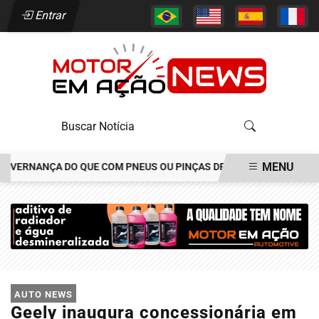
Entrar
MENU
RNANÇA DO QUE COM PNEUS OU PINÇAS DE FREIOS
CONSÓRCIO C
EM ALTA
AUTO NEWS
Geely inaugura concessionária em