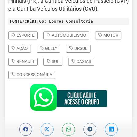
Pinhais (PR): a Curitiba Veículos de Passeio (CVP)
e a Curitiba Veículos Utilitários (CVU).
FONTE/CRÉDITOS:
Loures Consultoria
ESPORTE
AUTOMOBILISMO
MOTOR
AÇÃO
GEELY
DRSUL
RENAULT
SUL
CAXIAS
CONCESSIONÁRIA