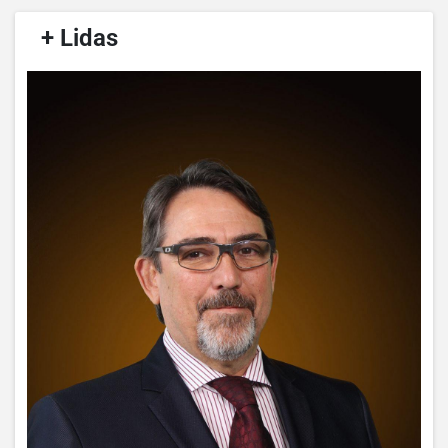
/
+ Lidas
/