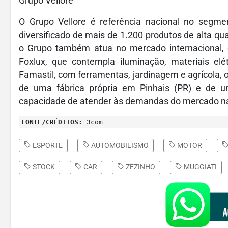
Grupo Vellore
O Grupo Vellore é referência nacional no segme
diversificado de mais de 1.200 produtos de alta qua
o Grupo também atua no mercado internacional, 
Foxlux, que contempla iluminação, materiais elét
Famastil, com ferramentas, jardinagem e agrícola, o
de uma fábrica própria em Pinhais (PR) e de u
capacidade de atender às demandas do mercado na
FONTE/CRÉDITOS:
3com
ESPORTE
AUTOMOBILISMO
MOTOR
STOCK
CAR
ZEZINHO
MUGGIATI