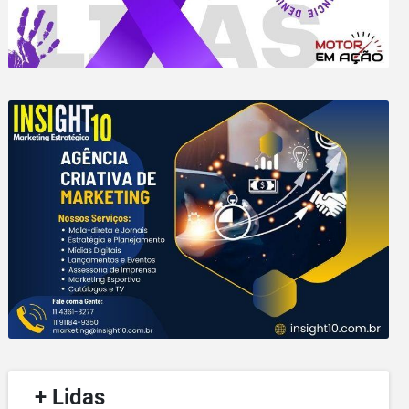
/
+ Lidas
/