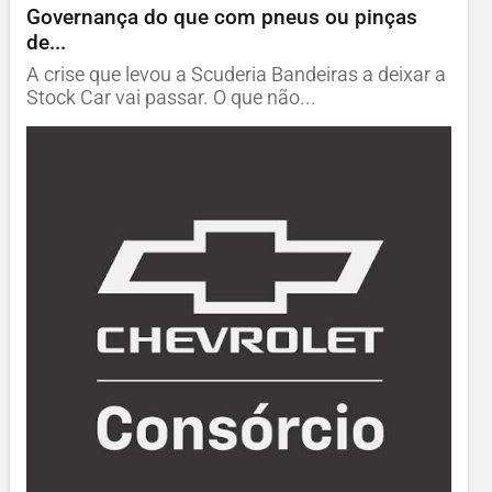
Governança do que com pneus ou pinças
de...
A crise que levou a Scuderia Bandeiras a deixar a
Stock Car vai passar. O que não...