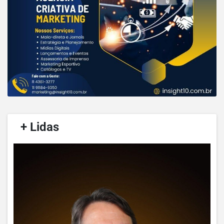
/
+ Lidas
/