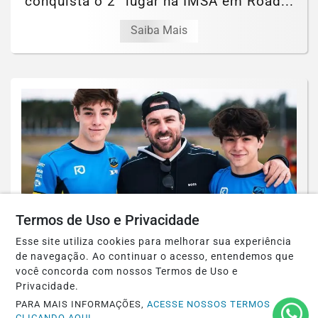
conquista o 2° lugar na IMSA em Road...
Saiba Mais
Termos de Uso e Privacidade
Esse site utiliza cookies para melhorar sua experiência
de navegação. Ao continuar o acesso, entendemos que
EUROPEU DE KART
você concorda com nossos Termos de Uso e
Irmãos Busato fecham Europeu de Kart
Privacidade.
com Guilherme na Final e Rafael no
PARA MAIS INFORMAÇÕES,
ACESSE NOSSOS TERMOS
CLICANDO AQUI