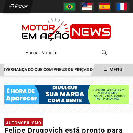
Entrar
MENU
ERNANÇA DO QUE COM PNEUS OU PINÇAS DE FREIOS
JOÃO ALÉCIO
EM ALTA
AUTOMOBILISMO
Felipe Drugovich está pronto para