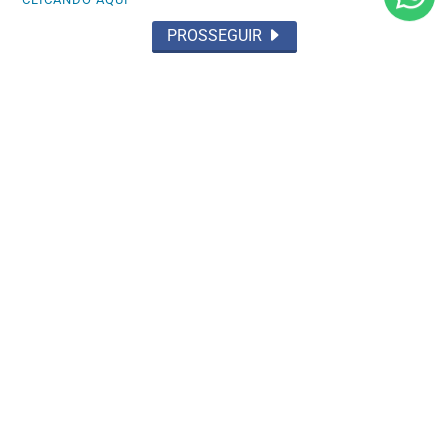
Super...
PROSSEGUIR
Saiba Mais
EUROPEU DE KART
Francisco Rocha fecha semanas de
provas na Suécia e foca na sequência