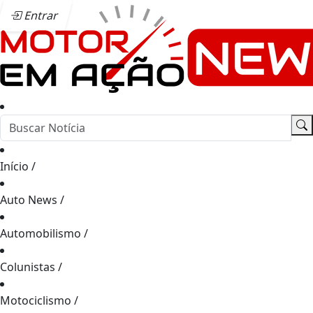
Entrar
Início
/
Auto News
/
Automobilismo
/
Colunistas
/
Motociclismo
/