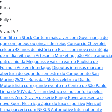
Kart
/
Rally
/
Vivax TV
/
Conflito na Stock Car tem mais a ver com Governança do
que com pneus ou pinças de freios
Consórcio Chevrolet
celebra 48 anos de história no Brasil com nova estratégia
de mídia feita pela Artesania Marketing
João Alécio anuncia
patrocínio da Megapass e vai estrear no Paulista de
Fórmula Vee em Interlagos
Disputas intensas marcam
abertura do segundo semestre do Campeonato San
Marino
25/07 - Ruas das Motos celebra o Dia do
Motociclista com grande evento no Centro de São Paulo
Linha de SUVs da Nissan destaca-se no conforto pelos
bancos Zero Gravity de série
Range Rover apresenta o
novo Sport Electric, o ápice do luxo esportivo
Menzoil
firma parceria com NEXUS Automotive International e