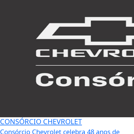
CONSÓRCIO CHEVROLET
Consórcio Chevrolet celebra 48 anos de