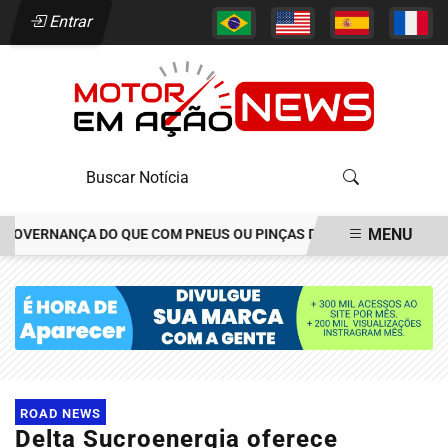
Entrar
MENU
GOVERNANÇA DO QUE COM PNEUS OU PINÇAS DE FREIOS
JOÃO AL
EM ALTA
ROAD NEWS
Delta Sucroenergia oferece