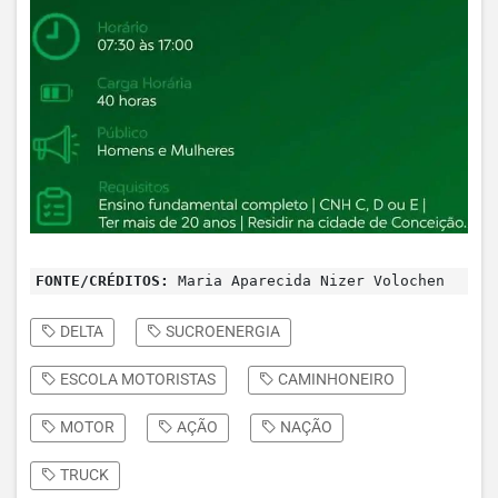
FONTE/CRÉDITOS:
Maria Aparecida Nizer Volochen
DELTA
SUCROENERGIA
ESCOLA MOTORISTAS
CAMINHONEIRO
MOTOR
AÇÃO
NAÇÃO
TRUCK