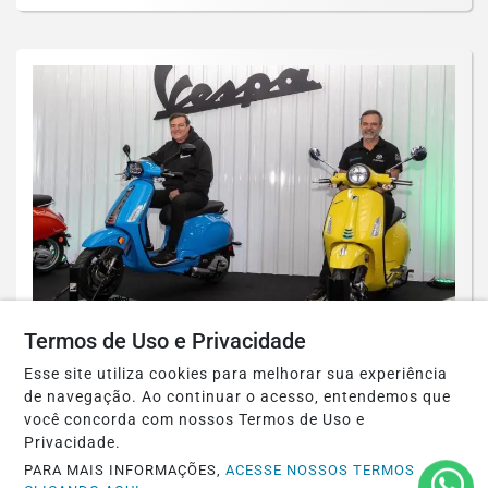
VESPA NO SUHAI
Termos de Uso e Privacidade
Vespa consolida presença no Festival
Esse site utiliza cookies para melhorar sua experiência
Interlagos e reforça conexão com os...
de navegação. Ao continuar o acesso, entendemos que
você concorda com nossos Termos de Uso e
Saiba Mais
Privacidade.
PARA MAIS INFORMAÇÕES,
ACESSE NOSSOS TERMOS