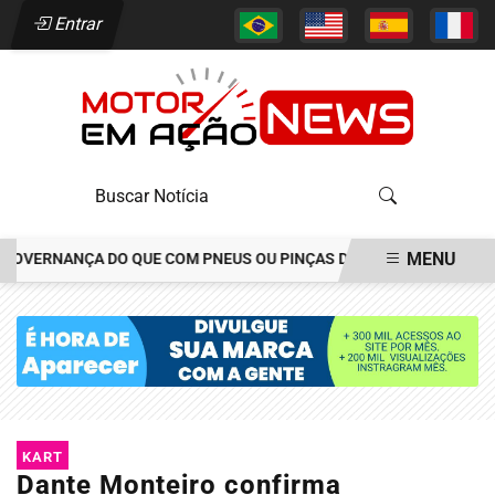
Entrar
MENU
VERNANÇA DO QUE COM PNEUS OU PINÇAS DE FREIOS
JOÃO ALÉCI
EM ALTA
KART
Dante Monteiro confirma