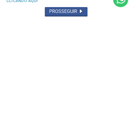
CLICANDO AQUI
PROSSEGUIR
STOCK CAR
Julio Campos faz o quarto melhor tempo
no shakedown em Santa Cruz do Sul
Saiba Mais