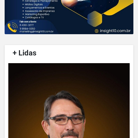
/
+ Lidas
/