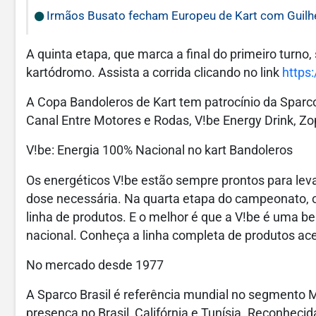
Irmãos Busato fecham Europeu de Kart com Guilher
A quinta etapa, que marca a final do primeiro turno,
kartódromo. Assista a corrida clicando no link
https
A Copa Bandoleros de Kart tem patrocínio da Sparc
Canal Entre Motores e Rodas, V!be Energy Drink, Zo
V!be: Energia 100% Nacional no kart Bandoleros
Os energéticos V!be estão sempre prontos para lev
dose necessária. Na quarta etapa do campeonato, o
linha de produtos. E o melhor é que a V!be é uma be
nacional. Conheça a linha completa de produtos ac
No mercado desde 1977
A Sparco Brasil é referência mundial no segmento 
presença no Brasil, Califórnia e Tunísia. Reconheci