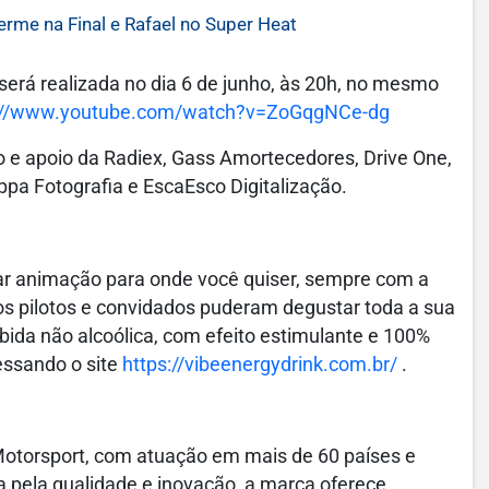
me na Final e Rafael no Super Heat
 será realizada no dia 6 de junho, às 20h, no mesmo
://www.youtube.com/watch?v=ZoGqgNCe-dg
o e apoio da Radiex, Gass Amortecedores, Drive One,
ppa Fotografia e EscaEsco Digitalização.
ar animação para onde você quiser, sempre com a
s pilotos e convidados puderam degustar toda a sua
bida não alcoólica, com efeito estimulante e 100%
essando o site
https://vibeenergydrink.com.br/
.
Motorsport, com atuação em mais de 60 países e
da pela qualidade e inovação, a marca oferece