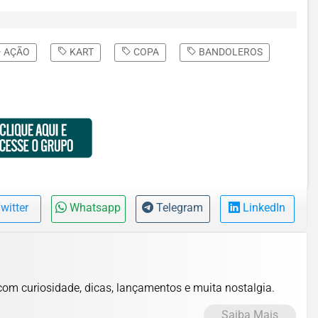
AÇÃO
KART
COPA
BANDOLEROS
witter
Whatsapp
Telegram
LinkedIn
com curiosidade, dicas, lançamentos e muita nostalgia.
Saiba Mais