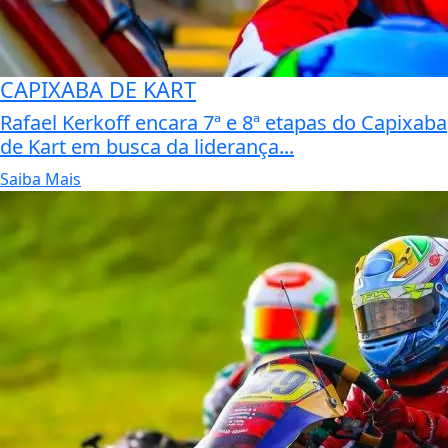
CAPIXABA DE KART
Rafael Kerkoff encara 7ª e 8ª etapas do Capixaba
de Kart em busca da liderança...
Saiba Mais