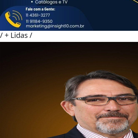
/
+ Lidas
/