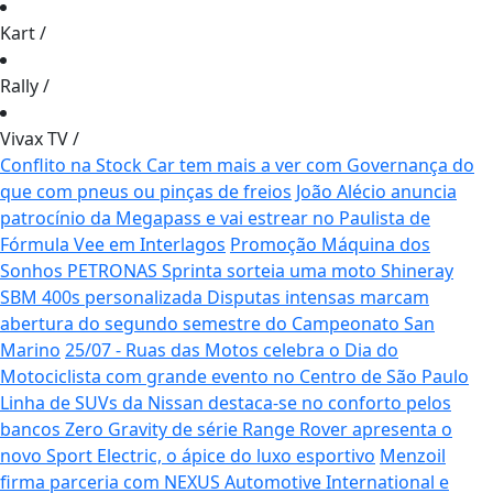
Kart
/
Rally
/
Vivax TV
/
Conflito na Stock Car tem mais a ver com Governança do
que com pneus ou pinças de freios
João Alécio anuncia
patrocínio da Megapass e vai estrear no Paulista de
Fórmula Vee em Interlagos
Promoção Máquina dos
Sonhos PETRONAS Sprinta sorteia uma moto Shineray
SBM 400s personalizada
Disputas intensas marcam
abertura do segundo semestre do Campeonato San
Marino
25/07 - Ruas das Motos celebra o Dia do
Motociclista com grande evento no Centro de São Paulo
Linha de SUVs da Nissan destaca-se no conforto pelos
bancos Zero Gravity de série
Range Rover apresenta o
novo Sport Electric, o ápice do luxo esportivo
Menzoil
firma parceria com NEXUS Automotive International e