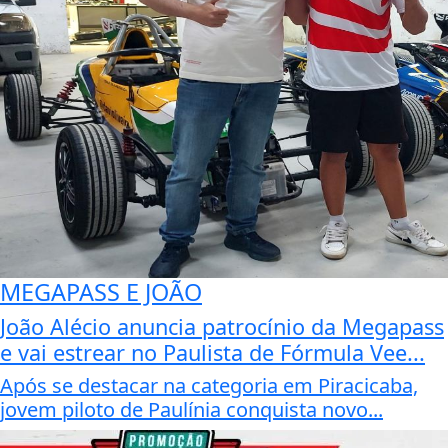
MEGAPASS E JOÃO
João Alécio anuncia patrocínio da Megapass
e vai estrear no Paulista de Fórmula Vee...
Após se destacar na categoria em Piracicaba,
jovem piloto de Paulínia conquista novo...