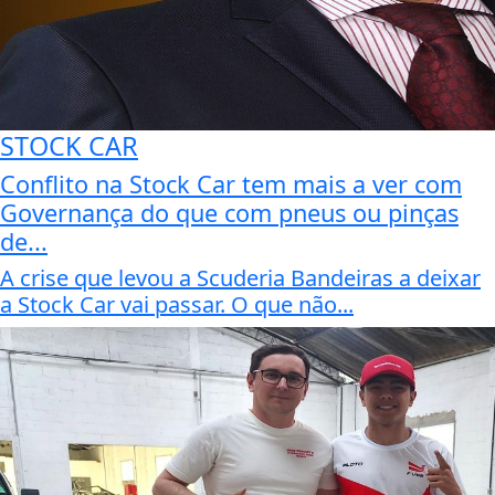
STOCK CAR
Conflito na Stock Car tem mais a ver com
Governança do que com pneus ou pinças
de...
A crise que levou a Scuderia Bandeiras a deixar
a Stock Car vai passar. O que não...