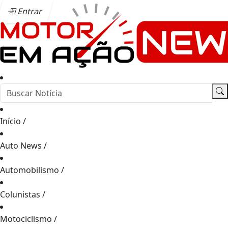
Entrar
Início
/
Auto News
/
Automobilismo
/
Colunistas
/
Motociclismo
/