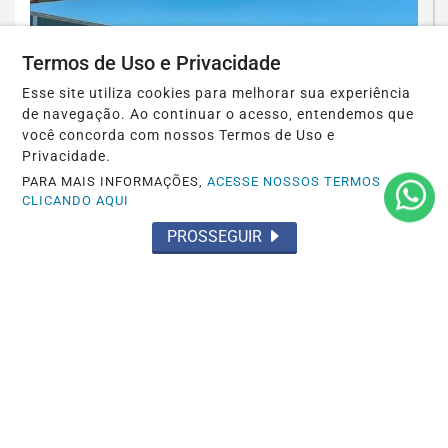
Termos de Uso e Privacidade
Esse site utiliza cookies para melhorar sua experiência
de navegação. Ao continuar o acesso, entendemos que
você concorda com nossos Termos de Uso e
Privacidade.
VISITA DA FIA
PARA MAIS INFORMAÇÕES,
ACESSE NOSSOS TERMOS
Speed Park recebeu a visita da FIA para
CLICANDO AQUI
nova homologação internacional
PROSSEGUIR
Saiba Mais