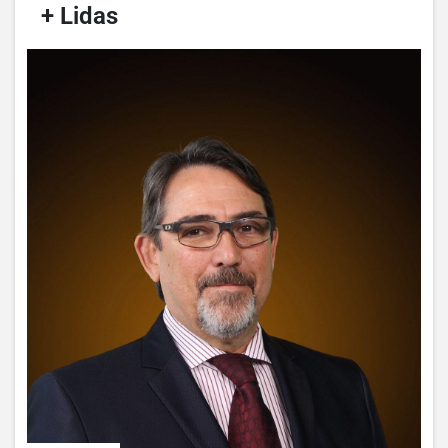
/
+ Lidas
/