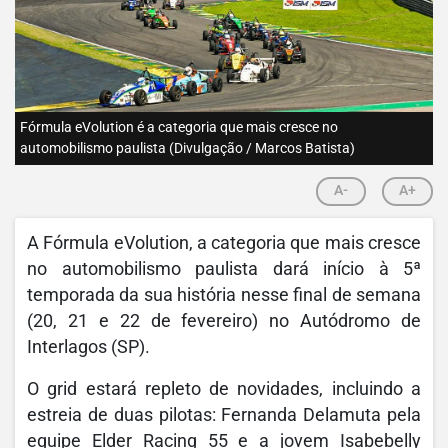
Fórmula eVolution é a categoria que mais cresce no
automobilismo paulista (Divulgação / Marcos Batista)
A-
A+
A Fórmula eVolution, a categoria que mais cresce
no automobilismo paulista dará início à 5ª
temporada da sua história nesse final de semana
(20, 21 e 22 de fevereiro) no Autódromo de
Interlagos (SP).
O grid estará repleto de novidades, incluindo a
estreia de duas pilotas: Fernanda Delamuta pela
equipe Elder Racing 55 e a jovem Isabebelly