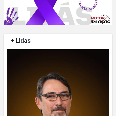
/
+ Lidas
/