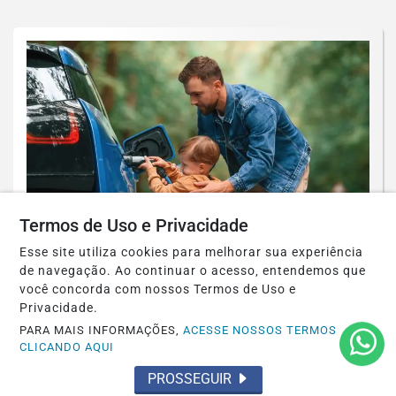
Termos de Uso e Privacidade
Esse site utiliza cookies para melhorar sua experiência
REVISÃO
de navegação. Ao continuar o acesso, entendemos que
Dia dos Pais: com mais carros nas ruas,
você concorda com nossos Termos de Uso e
revisão é prioridade antes de viagens
Privacidade.
PARA MAIS INFORMAÇÕES,
ACESSE NOSSOS TERMOS
Saiba Mais
CLICANDO AQUI
PROSSEGUIR