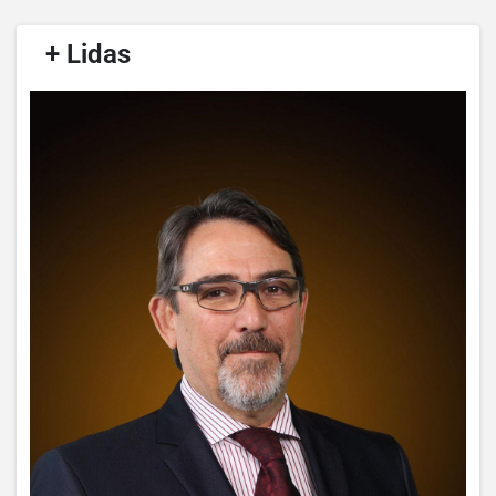
/
+ Lidas
/