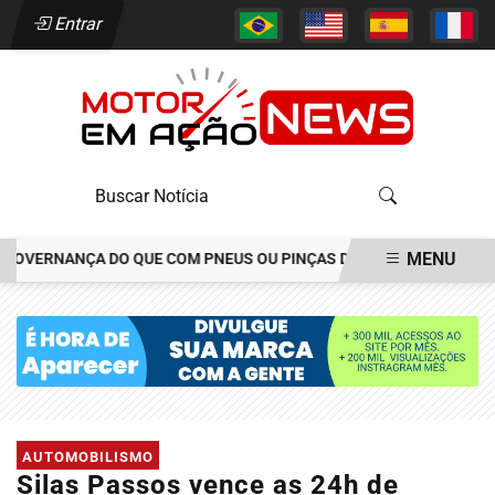
Entrar
MENU
VERNANÇA DO QUE COM PNEUS OU PINÇAS DE FREIOS
CONSÓRCIO
EM ALTA
AUTOMOBILISMO
Silas Passos vence as 24h de