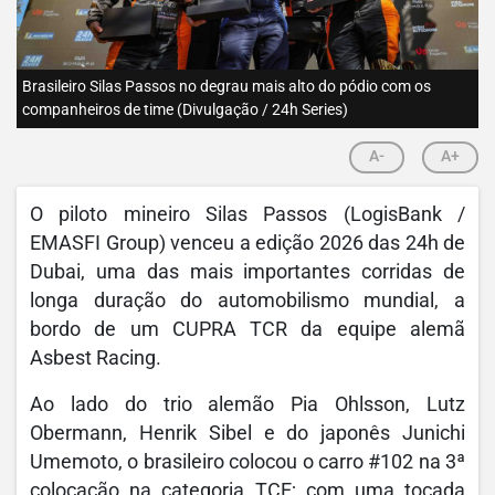
Brasileiro Silas Passos no degrau mais alto do pódio com os
companheiros de time (Divulgação / 24h Series)
A-
A+
O piloto mineiro Silas Passos (LogisBank /
EMASFI Group) venceu a edição 2026 das 24h de
Dubai, uma das mais importantes corridas de
longa duração do automobilismo mundial, a
bordo de um CUPRA TCR da equipe alemã
Asbest Racing.
Ao lado do trio alemão Pia Ohlsson, Lutz
Obermann, Henrik Sibel e do japonês Junichi
Umemoto, o brasileiro colocou o carro #102 na 3ª
colocação na categoria TCE; com uma tocada