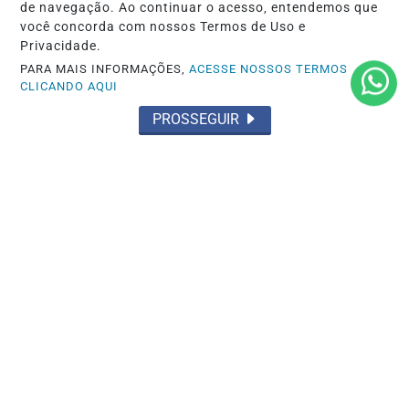
de navegação. Ao continuar o acesso, entendemos que
Saiba Mais
você concorda com nossos Termos de Uso e
Privacidade.
PARA MAIS INFORMAÇÕES,
ACESSE NOSSOS TERMOS
CLICANDO AQUI
PROSSEGUIR
ROAD AMERICA
Kiko Porto conquista pódio na
Lamborghini durante fim de semana de
duplo...