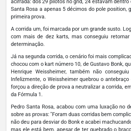
acirrada: dos 29 pilotos no grid, 24 estavam dent
Santa Rosa a apenas 5 décimos do pole position, g
primeira prova.
A corrida um, foi marcada por um grande susto. Lo
com mais de dez karts, mas conseguiu retornar 
determinação.
Já na segunda corrida, o cenário foi mais complica
chocou com o kart número 10, de Gustavo Bonk, que 
Henrique Weissheimer, também não conseguiu 
Infelizmente, o Weissheimer quebrou o antebraço e
forçou a direção de prova a neutralizar a corrida,
da Fórmula 1.
Pedro Santa Rosa, acabou com uma luxação no de
sobre as provas: "Foram duas corridas bem complic
não deu para desviar do Bonk e acabei machucando
mas ele está bem, apesar de ter quebrado o braço.