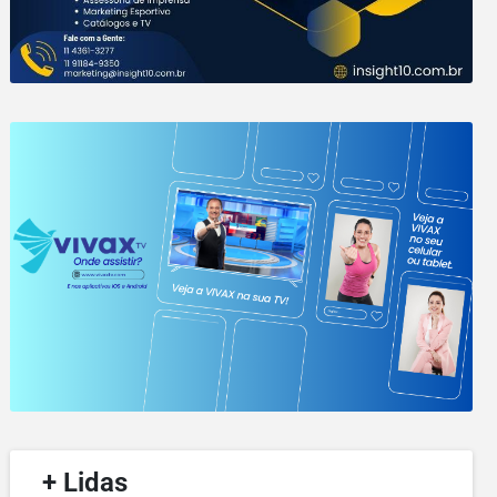
/
+ Lidas
/