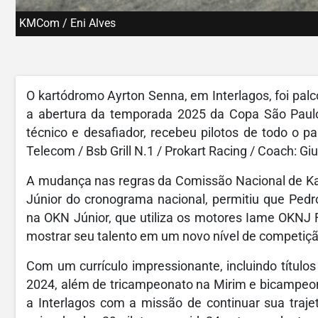
KMCom / Eni Alves
O kartódromo Ayrton Senna, em Interlagos, foi pal
a abertura da temporada 2025 da Copa São Paulo 
técnico e desafiador, recebeu pilotos de todo o pa
Telecom / Bsb Grill N.1 / Prokart Racing / Coach: Gi
A mudança nas regras da Comissão Nacional de Kar
Júnior do cronograma nacional, permitiu que Pedr
na OKN Júnior, que utiliza os motores Iame OKNJ 
mostrar seu talento em um novo nível de competiçã
Com um currículo impressionante, incluindo títul
2024, além de tricampeonato na Mirim e bicampeon
a Interlagos com a missão de continuar sua traje