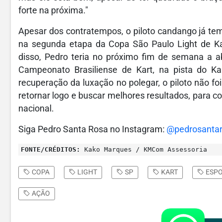
forte na próxima."
Apesar dos contratempos, o piloto candango já te
na segunda etapa da Copa São Paulo Light de Ka
disso, Pedro teria no próximo fim de semana a abe
Campeonato Brasiliense de Kart, na pista do 
recuperação da luxação no polegar, o piloto não f
retornar logo e buscar melhores resultados, para c
nacional.
Siga Pedro Santa Rosa no Instagram:
@pedrosantaro
FONTE/CRÉDITOS:
Kako Marques / KMCom Assessoria
COPA
LIGHT
SP
KART
ESPO
AÇÃO