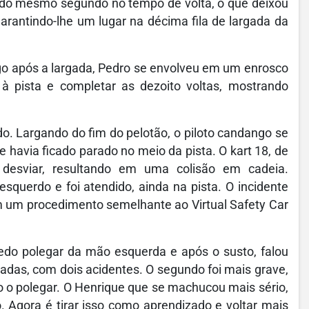
ro do mesmo segundo no tempo de volta, o que deixou
arantindo-lhe um lugar na décima fila de largada da
go após a largada, Pedro se envolveu em um enrosco
à pista e completar as dezoito voltas, mostrando
do. Largando do fim do pelotão, o piloto candango se
havia ficado parado no meio da pista. O kart 18, de
desviar, resultando em uma colisão em cadeia.
squerdo e foi atendido, ainda na pista. O incidente
 em um procedimento semelhante ao Virtual Safety Car
do polegar da mão esquerda e após o susto, falou
adas, com dois acidentes. O segundo foi mais grave,
 o polegar. O Henrique que se machucou mais sério,
 Agora é tirar isso como aprendizado e voltar mais