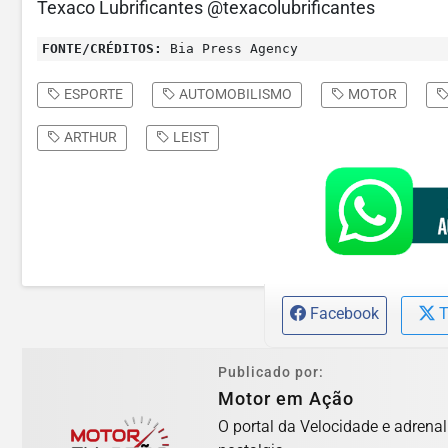
Texaco Lubrificantes @texacolubrificantes
FONTE/CRÉDITOS:
Bia Press Agency
ESPORTE
AUTOMOBILISMO
MOTOR
ARTHUR
LEIST
Facebook
T
Publicado por:
Motor em Ação
O portal da Velocidade e adrena