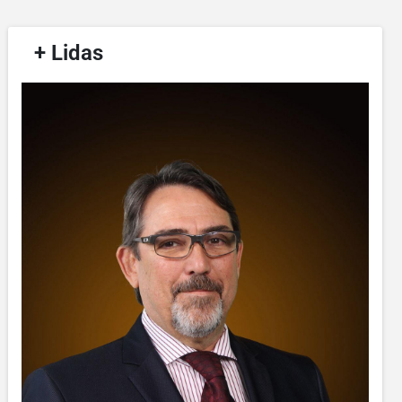
/
+ Lidas
/