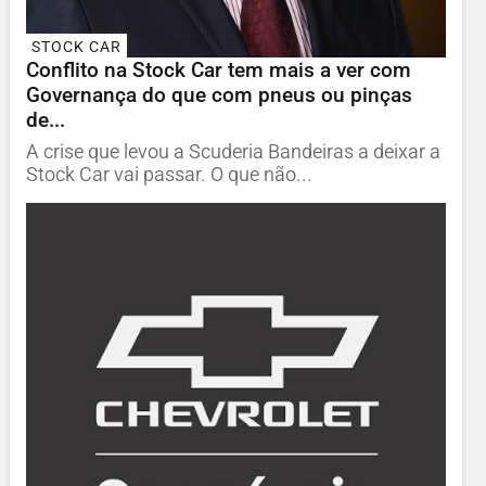
STOCK CAR
Conflito na Stock Car tem mais a ver com
Governança do que com pneus ou pinças
de...
A crise que levou a Scuderia Bandeiras a deixar a
Stock Car vai passar. O que não...