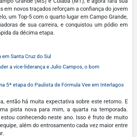
 Campo Grande (MS) e Cuiabá (MT), e agora fará sua
ores em novos traçados reforçam a confiança do jovem
elo, um Top-5 com o quarto lugar em Campo Grande,
iadoras de sua carreira, e conquistou um pódio em
ápida da décima etapa.
 em Santa Cruz do Sul
der a vice-liderança e Julio Campos, o bom
na 5ª etapa do Paulista de Fórmula Vee em Interlagos
a, então há muita expectativa sobre este retorno. E
ma pista nova para mim, a quarta na temporada.
 estou conhecendo neste ano. Isso é fruto de muito
 equipe, além do entrosamento cada vez maior entre
r.