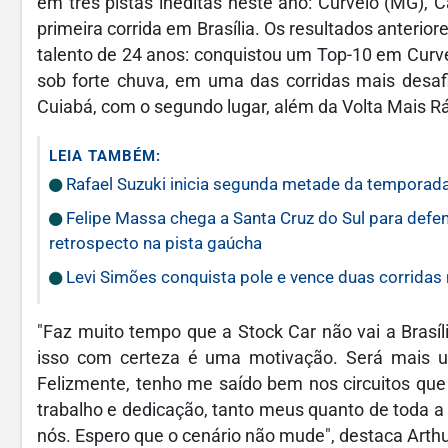
em três pistas inéditas neste ano: Curvelo (MG),
primeira corrida em Brasília. Os resultados anteri
talento de 24 anos: conquistou um Top-10 em Curv
sob forte chuva, em uma das corridas mais desaf
Cuiabá, com o segundo lugar, além da Volta Mais R
LEIA TAMBÉM:
Rafael Suzuki inicia segunda metade da temporada
Felipe Massa chega a Santa Cruz do Sul para defen
retrospecto na pista gaúcha
Levi Simões conquista pole e vence duas corridas 
"Faz muito tempo que a Stock Car não vai a Brasíli
isso com certeza é uma motivação. Será mais u
Felizmente, tenho me saído bem nos circuitos que
trabalho e dedicação, tanto meus quanto de toda a
nós. Espero que o cenário não mude", destaca Arthu