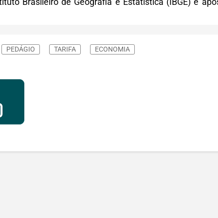
tituto Brasileiro de Geografia e Estatística (IBGE) e ap
PEDÁGIO
TARIFA
ECONOMIA