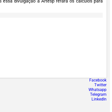
ós essa divulgação a Artesp refará os cálculos para
Facebook
Twitter
Whatsapp
Telegram
LinkedIn