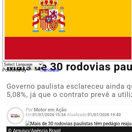
AUTO NEWS
Mais de 30 rodovias pau
Powered by
Translate
Governo paulista esclareceu ainda q
5,08%, já que o contrato prevê a uti
Por
Motor em Ação
Em
01/07/2026 15:34
Atualizado
01/07/2026 19:40
© Arquivo/Agência Brasil