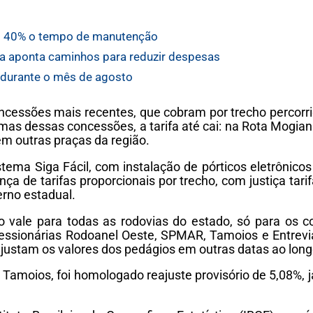
em 40% o tempo de manutenção
a aponta caminhos para reduzir despesas
 durante o mês de agosto
ncessões mais recentes, que cobram por trecho percorri
gumas dessas concessões, a tarifa até cai: na Rota Mogia
em outras praças da região.
ema Siga Fácil, com instalação de pórticos eletrônicos
a de tarifas proporcionais por trecho, com justiça tarif
erno estadual.
 vale para todas as rodovias do estado, só para os c
sionárias Rodoanel Oeste, SPMAR, Tamoios e Entrevias 
ustam os valores dos pedágios em outras datas ao long
Tamoios, foi homologado reajuste provisório de 5,08%, já