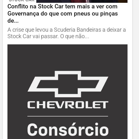
Conflito na Stock Car tem mais a ver com
Governança do que com pneus ou pinças
de...
A crise que levou a Scuderia Bandeiras a deixar a
Stock Car vai passar. O que não...