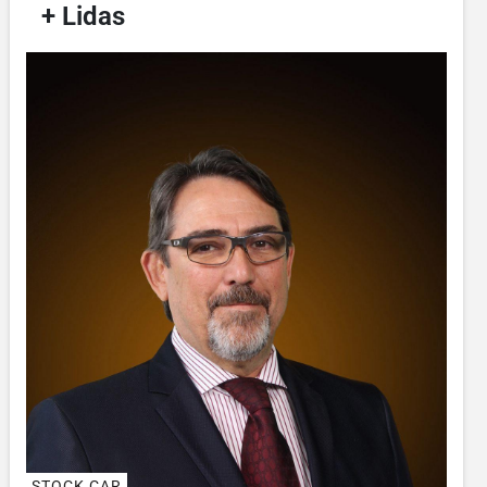
/
+ Lidas
/
STOCK CAR