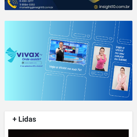
/
+ Lidas
/