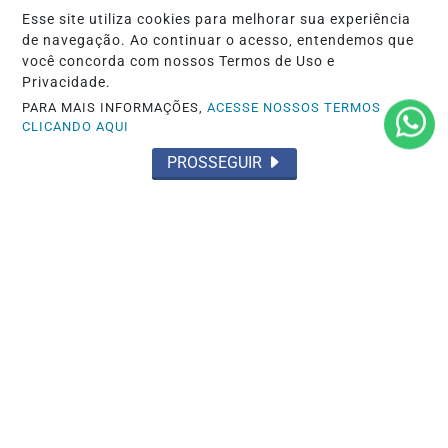
Esse site utiliza cookies para melhorar sua experiência
de navegação. Ao continuar o acesso, entendemos que
EUROPEU DE KART
você concorda com nossos Termos de Uso e
Irmãos Busato fecham Europeu de Kart
Privacidade.
com Guilherme na Final e Rafael no
PARA MAIS INFORMAÇÕES,
ACESSE NOSSOS TERMOS
Super...
CLICANDO AQUI
PROSSEGUIR
Saiba Mais