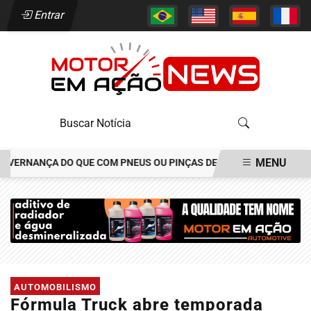
Entrar
MENU
RNANÇA DO QUE COM PNEUS OU PINÇAS DE FREIOS
JOÃO ALÉCIO 
EM ALTA
AUTOMOBILISMO
Fórmula Truck abre temporada