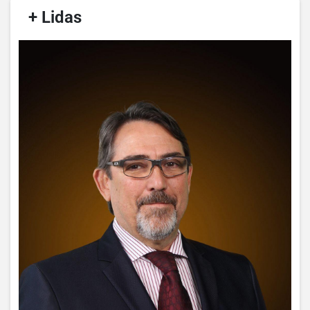
/
+ Lidas
/