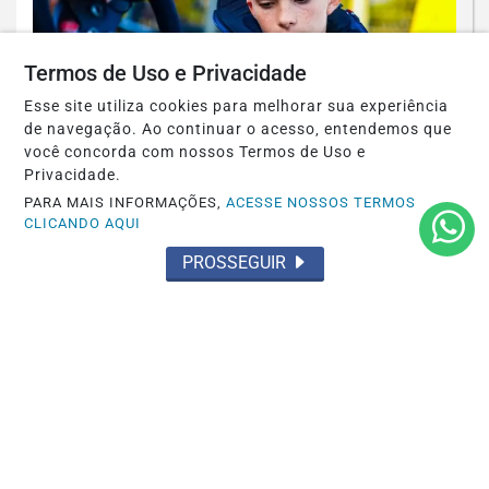
Termos de Uso e Privacidade
Esse site utiliza cookies para melhorar sua experiência
de navegação. Ao continuar o acesso, entendemos que
você concorda com nossos Termos de Uso e
Privacidade.
CAPIXABA DE KART
PARA MAIS INFORMAÇÕES,
ACESSE NOSSOS TERMOS
CLICANDO AQUI
Rafael Kerkoff encara 7ª e 8ª etapas do
Capixaba de Kart em busca da
PROSSEGUIR
liderança...
Saiba Mais