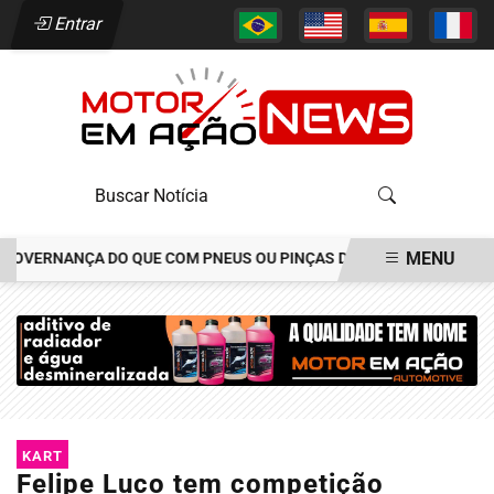
Entrar
MENU
VERNANÇA DO QUE COM PNEUS OU PINÇAS DE FREIOS
CONSÓRCIO 
EM ALTA
KART
Felipe Luco tem competição