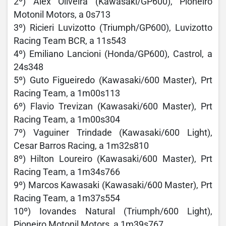
2º) Alex Oliveira (Kawasaki/GP600), Pioneiro
Motonil Motors, a 0s713
3º) Ricieri Luvizotto (Triumph/GP600), Luvizotto
Racing Team BCR, a 11s543
4º) Emiliano Lancioni (Honda/GP600), Castrol, a
24s348
5º) Guto Figueiredo (Kawasaki/600 Master), Prt
Racing Team, a 1m00s113
6º) Flavio Trevizan (Kawasaki/600 Master), Prt
Racing Team, a 1m00s304
7º) Vaguiner Trindade (Kawasaki/600 Light),
Cesar Barros Racing, a 1m32s810
8º) Hilton Loureiro (Kawasaki/600 Master), Prt
Racing Team, a 1m34s766
9º) Marcos Kawasaki (Kawasaki/600 Master), Prt
Racing Team, a 1m37s554
10º) Iovandes Natural (Triumph/600 Light),
Pioneiro Motonil Motors, a 1m39s767