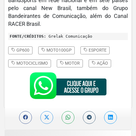
BandSports em rede nacional e em sete países
pelo canal New Brasil, também do Grupo
Bandeirantes de Comunicação, além do Canal
RACER Brasil.
FONTE/CRÉDITOS:
Grelak Comunicação
GP600
MOTO100GP
ESPORTE
MOTOCICLISMO
MOTOR
AÇÃO