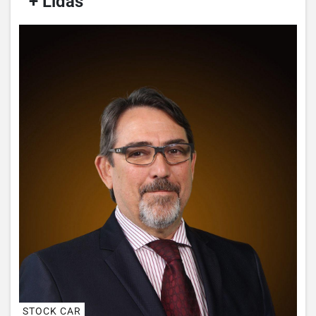
/
+ Lidas
/
STOCK CAR