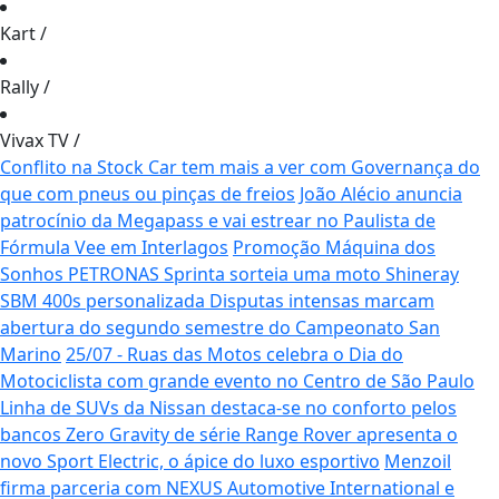
Kart
/
Rally
/
Vivax TV
/
Conflito na Stock Car tem mais a ver com Governança do
que com pneus ou pinças de freios
João Alécio anuncia
patrocínio da Megapass e vai estrear no Paulista de
Fórmula Vee em Interlagos
Promoção Máquina dos
Sonhos PETRONAS Sprinta sorteia uma moto Shineray
SBM 400s personalizada
Disputas intensas marcam
abertura do segundo semestre do Campeonato San
Marino
25/07 - Ruas das Motos celebra o Dia do
Motociclista com grande evento no Centro de São Paulo
Linha de SUVs da Nissan destaca-se no conforto pelos
bancos Zero Gravity de série
Range Rover apresenta o
novo Sport Electric, o ápice do luxo esportivo
Menzoil
firma parceria com NEXUS Automotive International e