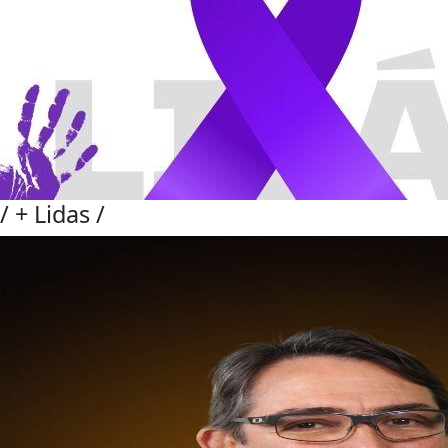
/
+ Lidas
/