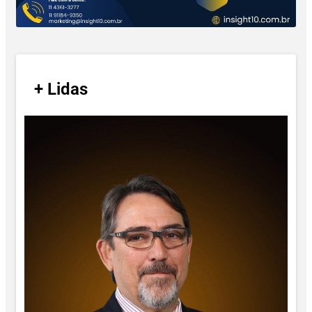
/
+ Lidas
/