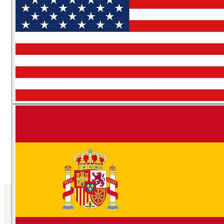
De último para o pódio, kart,
Bruno de Sá, coap, são, paulo,
protagonizou bela recuperação
na Copa São Paulo Granja Viana
de Kart
Piloto superou sete concorrentes e
terminou a primeira bateria em 3º na
classificação geral da Shifter; na Shifter
Sênior, ele subiu no pódio da etapa, em 3º
Por
Motor em Ação
06/06/2026 22:39