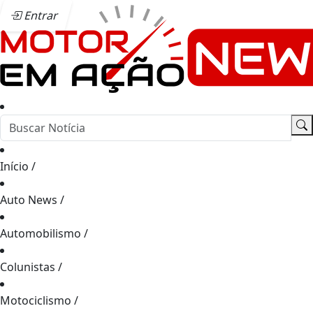
Entrar
Início
/
Auto News
/
Automobilismo
/
Colunistas
/
Motociclismo
/