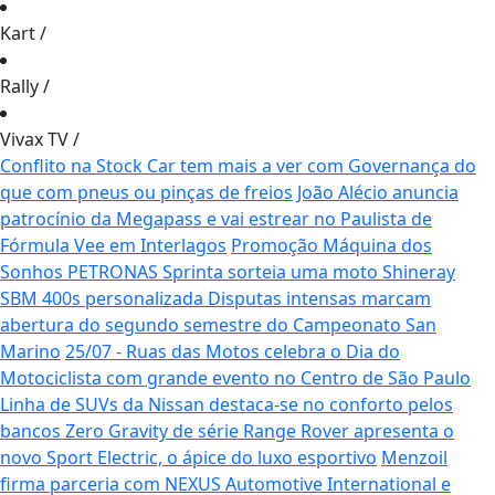
Kart
/
Rally
/
Vivax TV
/
Conflito na Stock Car tem mais a ver com Governança do
que com pneus ou pinças de freios
João Alécio anuncia
patrocínio da Megapass e vai estrear no Paulista de
Fórmula Vee em Interlagos
Promoção Máquina dos
Sonhos PETRONAS Sprinta sorteia uma moto Shineray
SBM 400s personalizada
Disputas intensas marcam
abertura do segundo semestre do Campeonato San
Marino
25/07 - Ruas das Motos celebra o Dia do
Motociclista com grande evento no Centro de São Paulo
Linha de SUVs da Nissan destaca-se no conforto pelos
bancos Zero Gravity de série
Range Rover apresenta o
novo Sport Electric, o ápice do luxo esportivo
Menzoil
firma parceria com NEXUS Automotive International e